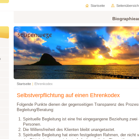
Startseite
Seitenübersich
Biographiea
n
Startseite
|
Ehrenkodex
Selbstverpflichtung auf einen Ehrenkodex
Folgende Punkte dienen der gegenseitigen Transparenz des Prozesse
Begleitung/Beratung:
Spirituelle Begleitung ist eine frei eingegangene Beziehung zwe
Personen.
Die Willensfreiheit des Klienten bleibt unangetastet.
Spirituelle Begleitung hat einen festgelegten Rahmen, der nicht v