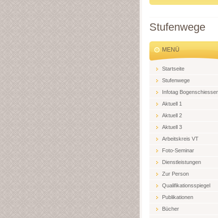
Stufenwege
MENÜ
Startseite
Stufenwege
Infotag Bogenschiesse
Aktuell 1
Aktuell 2
Aktuell 3
Arbeitskreis VT
Foto-Seminar
Dienstleistungen
Zur Person
Qualifikationsspiegel
Publikationen
Bücher