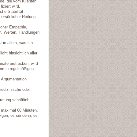
nde, die vom Klienten
ixiert wird.
che Stabilität
ersönlicher Reifung
licher Empathie,
n, Werten, Handlungen
 in allem, was ich
icht hinsichtlich aller
onate erstrecken, wird
tem in regelmäßigen
e Argumentation
 medizinische oder
atung schriftlich
n maximal 60 Minuten.
olgen, es sei denn, es