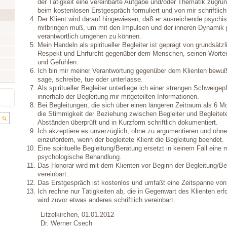
der Tätigkeit eine vereinbarte Aufgabe und/oder Thematik zugru
beim kostenlosen Erstgespräch formuliert und von mir schriftlich f
Der Klient wird darauf hingewiesen, daß er ausreichende psychis
mitbringen muß, um mit den Impulsen und der inneren Dynamik p
verantwortlich umgehen zu können.
Mein Handeln als spiritueller Begleiter ist geprägt von grundsätz
Respekt und Ehrfurcht gegenüber dem Menschen, seinen Worte
und Gefühlen.
Ich bin mir meiner Verantwortung gegenüber dem Klienten bewußt
sage, schreibe, tue oder unterlasse.
Als spiritueller Begleiter unterliege ich einer strengen Schweigepfl
innerhalb der Begleitung mir mitgeteilten Informationen.
Bei Begleitungen, die sich über einen längeren Zeitraum als 6 M
die Stimmigkeit der Beziehung zwischen Begleiter und Begleite
Abständen überprüft und in Kurzform schriftlich dokumentiert.
Ich akzeptiere es unverzüglich, ohne zu argumentieren und ohn
einzufordern, wenn der begleitete Klient die Begleitung beendet.
Eine spirituelle Begleitung/Beratung ersetzt in keinem Fall eine
psychologische Behandlung.
Das Honorar wird mit dem Klienten vor Beginn der Begleitung/Ber
vereinbart.
Das Erstgespräch ist kostenlos und umfaßt eine Zeitspanne vo
Ich rechne nur Tätigkeiten ab, die in Gegenwart des Klienten erf
wird zuvor etwas anderes schriftlich vereinbart.
Litzelkirchen, 01.01.2012
Dr. Werner Csech