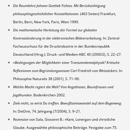
Die Raumlehre Johann Gottlieb Fichtes. Mit Berücksichtigung
philosophiegeschichtlicher Konstellationen
. (463 Seiten) Frankfurt,
Berlin, Bern, New York, Paris, Wien 1999.
Die mathematische Herleitung der Formel zur globalen
Kontraständerung in der elektronischen Bildverarbeitung
. In: Zentral-
Fachausschuss für die Druckindustrie in der Bundesrepublik
Deutschland (Hrsg.): Druck- und Medien-ABC 40 (2000/2), S. 22–27.
»Bedingungen der Möglichkeit« einer Transzendentalphysik? Kritische
Reflexionen zum Begründungsansatz Carl Friedrich von Weizsäckers
. In:
Philosophia Naturalis 38 (2001), S. 71–90.
Welche Macht regiert die Welt? Von Angsthasen, Baumfrauen und
Jagdhunden
. Bodenkirchen 2002.
Ziele nicht, so wirst Du treffen. Bewußtseinswandel auf dem Bogenweg
.
In: DieDrei, 74. Jahrgang (7/2004), S. 9–21.
Rezension
von Sala, Giovanni B.: »Kant, Lonergan und christliche
Glaube. Ausgewählte philosophische Beiträge. Festgabe zum 75.