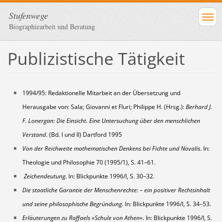
Stufenwege
Biographiearbeit und Beratung
Publizistische Tätigkeit
1994/95: Redaktionelle Mitarbeit an der Übersetzung und
Herausgabe von: Sala; Giovanni et Fluri; Philippe H. (Hrsg.):
Berhard J.
F. Lonergan: Die Einsicht. Eine Untersuchung über den menschlichen
Verstand
. (Bd. I und II) Dartford 1995
Von der Reichweite mathematischen Denkens bei Fichte und Novalis
. In:
Theologie und Philosophie 70 (1995/1), S. 41–61.
Zeichendeutung
. In: Blickpunkte 1996/I, S. 30–32.
Die staatliche Garantie der Menschenrechte: – ein positiver Rechtsinhalt
und seine philosophische Begründung
. In: Blickpunkte 1996/I, S. 34–53.
Erläuterungen zu Raffaels »Schule von Athen«
. In: Blickpunkte 1996/I, S.