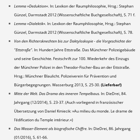
Lemma »Deduktion«.
In: Lexikon der Raumphilosophie, Hrsg.: Stephan
Günzel, Darmstadt 2012 (Wissenschaftliche Buchgesellschaft), S. 71 f.
Lemma »Dialektik«.
In: Lexikon der Raumphilosophie, Hrsg.: Stephan
Günzel, Darmstadt 2012 (Wissenschaftliche Buchgesellschaft), S. 78.
Von den Richtersknechten bis zur Daktyloskopie - die Vorgeschichte der
"Ettstraße".
In: Hundert Jahre Ettstraße. Das Münchner Polizeigebäude
und seine Geschichte. Festschrift zur 100. Wiederkehr des Einzugs
der Münchner Polizei in den Theodor-Fischer-Bau an der Ettstraße.
Hrsg.: Münchner Blaulicht. Polizeiverein für Prävention und
Bürgerbegegnungen. Wasserburg 2013, S. 25-30.
(Lieferbar!)
Mitte der Welt. Das Drama des inneren Tempelbaus.
In: DieDrei, 84.
Jahrgang (12/2014), S. 23-37. (Auch vorliegend in französischer
Übersetzung von Daniel Kmiecik: »Au milieu du monde. Le drame de
l’édification du Temple intérieur.«)
Das Wasser-Element als biografische Chiffre.
In: DieDrei, 86. Jahrgang
(01/2016), S. 61-66.