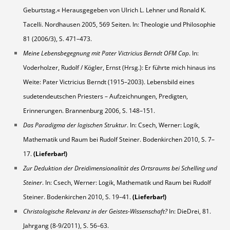
Geburtstag.« Herausgegeben von Ulrich L. Lehner und Ronald K.
Tacelli. Nordhausen 2005, 569 Seiten. In: Theologie und Philosophie
81 (2006/3), S. 471–473.
Meine Lebensbegegnung mit Pater Victricius Berndt OFM Cap
. In:
Voderholzer, Rudolf / Kögler, Ernst (Hrsg.): Er führte mich hinaus ins
Weite: Pater Victricius Berndt (1915–2003). Lebensbild eines
sudetendeutschen Priesters – Aufzeichnungen, Predigten,
Erinnerungen. Brannenburg 2006, S. 148–151.
Das Paradigma der logischen Struktur
. In: Csech, Werner: Logik,
Mathematik und Raum bei Rudolf Steiner. Bodenkirchen 2010, S. 7–
17.
(Lieferbar!)
Zur Deduktion der Dreidimensionalität des Ortsraums bei Schelling und
Steiner
. In: Csech, Werner: Logik, Mathematik und Raum bei Rudolf
Steiner. Bodenkirchen 2010, S. 19–41.
(Lieferbar!)
Christologische Relevanz in der Geistes-Wissenschaft?
In: DieDrei, 81.
Jahrgang (8-9/2011), S. 56–63.