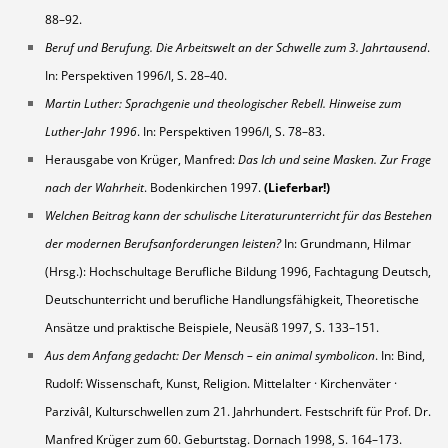
88–92.
Beruf und Berufung. Die Arbeitswelt an der Schwelle zum 3. Jahrtausend
.
In: Perspektiven 1996/I, S. 28–40.
Martin Luther: Sprachgenie und theologischer Rebell. Hinweise zum
Luther-Jahr 1996
. In: Perspektiven 1996/I, S. 78–83.
Herausgabe von Krüger, Manfred:
Das Ich und seine Masken. Zur Frage
nach der Wahrheit
. Bodenkirchen 1997.
(Lieferbar!)
Welchen Beitrag kann der schulische Literaturunterricht für das Bestehen
der modernen Berufsanforderungen leisten?
In: Grundmann, Hilmar
(Hrsg.): Hochschultage Berufliche Bildung 1996, Fachtagung Deutsch,
Deutschunterricht und berufliche Handlungsfähigkeit, Theoretische
Ansätze und praktische Beispiele, Neusäß 1997, S. 133–151.
Aus dem Anfang gedacht: Der Mensch – ein animal symbolicon
. In: Bind,
Rudolf: Wissenschaft, Kunst, Religion. Mittelalter · Kirchenväter ·
Parzivâl, Kulturschwellen zum 21. Jahrhundert. Festschrift für Prof. Dr.
Manfred Krüger zum 60. Geburtstag. Dornach 1998, S. 164–173.