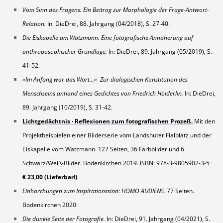
Vom Sinn des Fragens. Ein Beitrag zur Morphologie der Frage-Antwort-
Relation.
In: DieDrei, 88. Jahrgang (04/2018), S. 27-40.
Die Eiskapelle am Watzmann. Eine fotografische Annäherung auf
anthroposophischer Grundlage.
In: DieDrei, 89. Jahrgang (05/2019), S.
41-52.
»Im Anfang war das Wort...« Zur dialogischen Konstitution des
Menschseins anhand eines Gedichtes von Friedrich Hölderlin.
In: DieDrei,
89. Jahrgang (10/2019), S. 31-42.
Lichtgedächtnis · Reflexionen zum fotografischen Prozeß.
Mit den
Projektbeispielen einer Bilderserie vom Landshuter Fialplatz und der
Eiskapelle vom Watzmann. 127 Seiten, 36 Farbbilder und 6
Schwarz/Weiß-Bilder. Bodenkirchen 2019. ISBN: 978-3-9805902-3-5 ·
€ 23,00
(Lieferbar!)
Einhorchungen zum Inspirationssinn: HOMO AUDIENS.
77 Seiten.
Bodenkirchen 2020.
Die dunkle Seite der Fotografie.
In: DieDrei, 91. Jahrgang (04/2021), S.