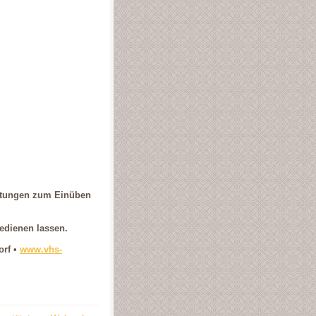
chtungen zum Einüben
edienen lassen.
orf
•
www.vhs-