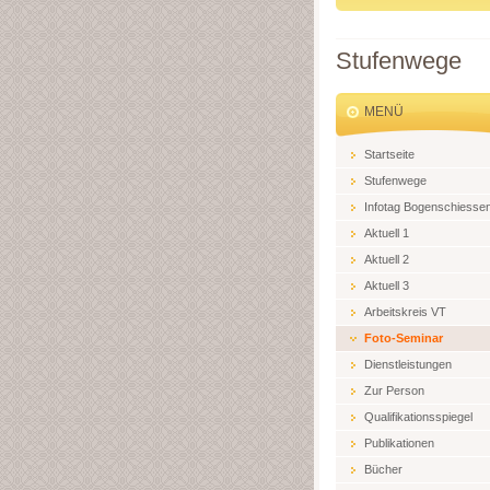
Stufenwege
MENÜ
Startseite
Stufenwege
Infotag Bogenschiesse
Aktuell 1
Aktuell 2
Aktuell 3
Arbeitskreis VT
Foto-Seminar
Dienstleistungen
Zur Person
Qualifikationsspiegel
Publikationen
Bücher