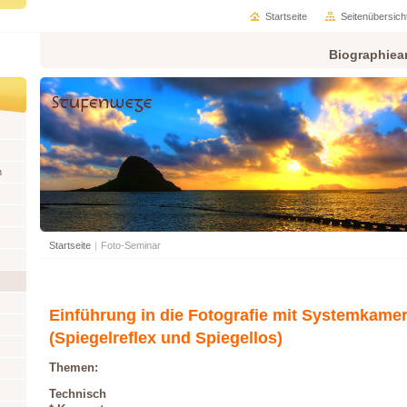
Startseite
Seitenübersich
Biographiea
n
Startseite
|
Foto-Seminar
Einführung in die Fotografie mit Systemkame
(Spiegelreflex und Spiegellos)
Themen:
Technisch